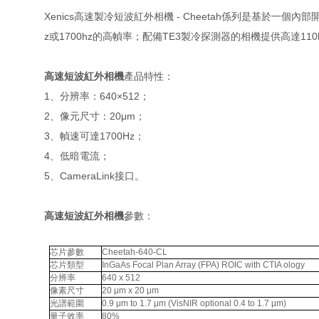
Xenics高速製冷短波紅外相機 - Cheetah係列是基於一個內部
z或1700hz的高幀率；配備TE3製冷探測器的相機提供高達110
高速短波紅外相機
產品特性：
1、分辨率：640×512；
2、像元尺寸：20μm；
3、幀速可達1700Hz；
4、低暗電流；
5、CameraLink接口。
高速短波紅外相機
參數：
芯片參數
Cheetah-640-CL
芯片類型
InGaAs Focal Plan Array (FPA) ROIC with CTIA ology
分辨率
640 x 512
像素尺寸
20 μm x 20 μm
光譜範圍
0.9 μm to 1.7 μm (VisNIR optional 0.4 to 1.7 μm)
量子效率
80%