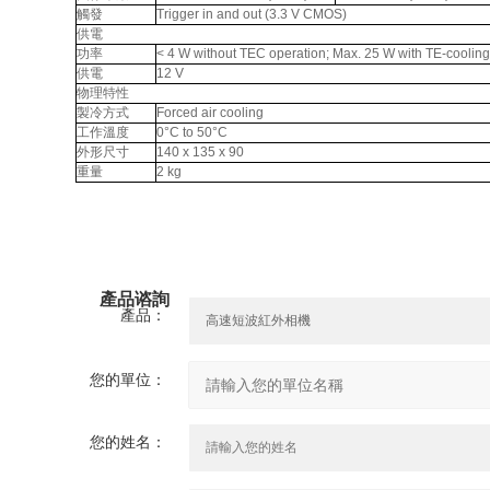
觸發
Trigger in and out (3.3 V CMOS)
供電
功率
< 4 W without TEC operation; Max. 25 W with TE-cooling
供電
12 V
物理特性
製冷方式
Forced air cooling
工作溫度
0°C to 50°C
外形尺寸
140 x 135 x 90
重量
2 kg
產品谘詢
產品：
您的單位：
您的姓名：