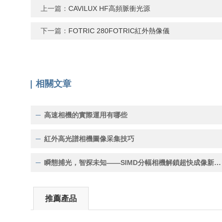
=7
上一篇：
CAVILUX HF高頻脈衝光源
下一篇：
FOTRIC 280FOTRIC紅外熱像儀
相關文章
高速相機的實際運用有哪些
紅外高光譜相機圖像采集技巧
瞬態捕光，智探未知——SIMD分幅相機解鎖超快成像新維度
推薦產品