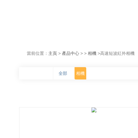
當前位置：
主頁
>
產品中心
> >
相機
>高速短波紅外相機
全部
相機