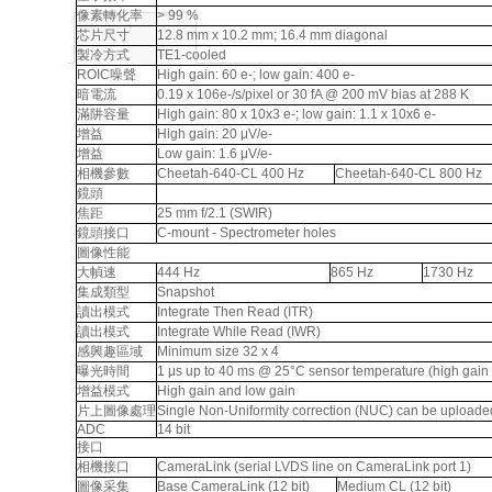
像素轉化率
> 99 %
芯片尺寸
12.8 mm x 10.2 mm; 16.4 mm diagonal
製冷方式
TE1-cooled
ROIC噪聲
High gain: 60 e-; low gain: 400 e-
暗電流
0.19 x 106e-/s/pixel or 30 fA @ 200 mV bias at 288 K
滿阱容量
High gain: 80 x 10x3 e-; low gain: 1.1 x 10x6 e-
增益
High gain: 20 μV/e-
增益
Low gain: 1.6 μV/e-
相機參數
Cheetah-640-CL 400 Hz
Cheetah-640-CL 800 Hz
鏡頭
焦距
25 mm f/2.1 (SWIR)
鏡頭接口
C-mount - Spectrometer holes
圖像性能
大幀速
444 Hz
865 Hz
1730 Hz
集成類型
Snapshot
讀出模式
Integrate Then Read (ITR)
讀出模式
Integrate While Read (IWR)
感興趣區域
Minimum size 32 x 4
曝光時間
1 μs up to 40 ms @ 25°C sensor temperature (high gain
增益模式
High gain and low gain
片上圖像處理
Single Non-Uniformity correction (NUC) can be uploade
ADC
14 bit
接口
相機接口
CameraLink (serial LVDS line on CameraLink port 1)
圖像采集
Base CameraLink (12 bit)
Medium CL (12 bit)