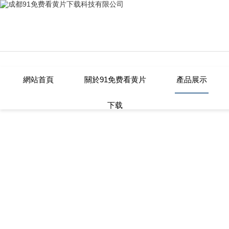
Warning
: mkdir(): No space left on device in
/www/wwwroot/T1.COM/
Warning
: file_put_contents(./cachefile_yuan/twclct.com/cache/d4/4e66c
91免费看黄片下载,91免费看网站,黄色91免费版,91免费视频APP下载
網站首頁
關於91免费看黄片
產品展示
下载