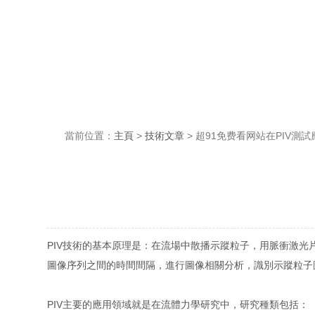
當前位置：
主頁
>
技術文章
> 超91免费看网站在PIV測試
PIV技術的基本原理是：在流場中散播示蹤粒子，用脈衝激光
圖像序列之間的時間間隔，進行圖像相關分析，識別示蹤粒子
PIV主要的應用領域就是在流體力學研究中，研究種類包括：