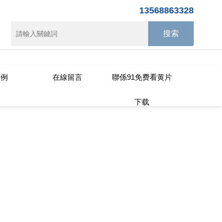
13568863328
wwwroot/T1.COM/func.php
on line
115
案例
在線留言
聯係91免费看黄片
下载