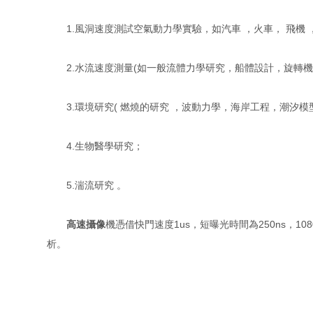
1.風洞速度測試空氣動力學實驗，如汽車 ，火車， 飛機 
2.水流速度測量(如一般流體力學研究，船體設計，旋轉機械
3.環境研究( 燃燒的研究 ，波動力學，海岸工程，潮汐模
4.生物醫學研究；
5.湍流研究 。
高速攝像
機憑借快門速度1us，短曝光時間為250ns，1080
析。