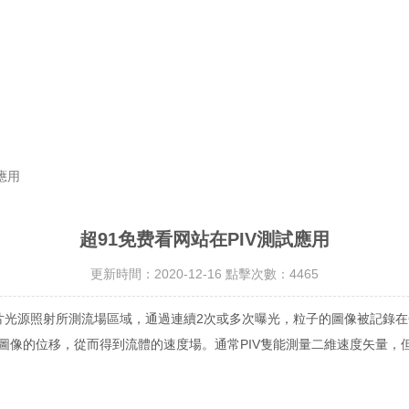
應用
超91免费看网站在PIV測試應用
更新時間：2020-12-16 點擊次數：4465
片光源照射所測流場區域，通過連續2次或多次曝光，粒子的圖像被記錄在
圖像的位移，從而得到流體的速度場。通常PIV隻能測量二維速度矢量，