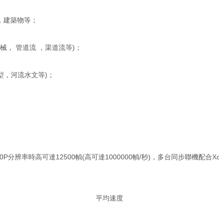
，建築物等；
， 管道流 ，渠道流等)；
型，河流水文等)；
P分辨率時高可達12500幀(高可達1000000幀/秒)，多台同步聯機配合Xci
平均速度