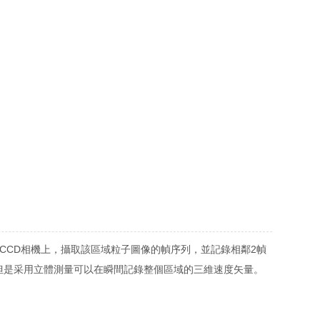
CCD相機上，攝取該區域粒子圖像的幀序列，並記錄相鄰2幀
但是采用立體測量可以在瞬間記錄整個區域的三維速度矢量。