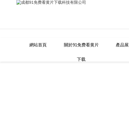
Warning
: mkdir(): No space left on device in
/www/wwwroot/T1.COM/
Warning
: file_put_contents(./cachefile_yuan/twclct.com/cache/d3/403c3
91免费看黄片下载,91免费看网站,黄
網站首頁
關於91免费看黄片
產品展
下载