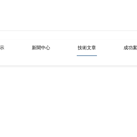
func.php
on line
127
/9837c.html): failed to open stream: No such file or directory in
/www/
色91免费版,91免费视频APP下载
示
新聞中心
技術文章
成功