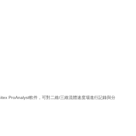
tex ProAnalyst軟件，可對二維/三維流體速度場進行記錄與分